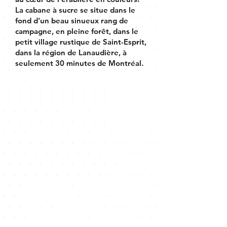
La cabane à sucre se situe dans le
fond d'un beau sinueux rang de
campagne, en pleine forêt, dans le
petit village rustique de Saint-Esprit,
dans la région de Lanaudière, à
seulement 30 minutes de Montréal.
le concept.
Cet automne, la Cabane à Sucre
Constantin Grégoire vous reçoit
autrement avec un concept différent
mais tout aussi réconfortant! L'idée
est de savourer l'automne d'ici et de
célébrer nos érablières et le
spectacle éphémère unique en son
genre, qu'elles nous offrent. Quoi de