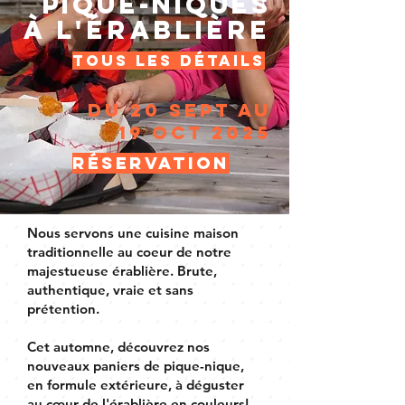
pique-niques
à l'érablière
tous les détails
du 20 sept au
19 oct 2025
réservation
Nous servons une cuisine maison
traditionnelle au coeur de notre
majestueuse érablière. Brute,
authentique, vraie et sans
prétention.
Cet automne, découvrez nos
nouveaux paniers de pique-nique,
en formule extérieure, à déguster
au cœur de l'érablière en couleurs!