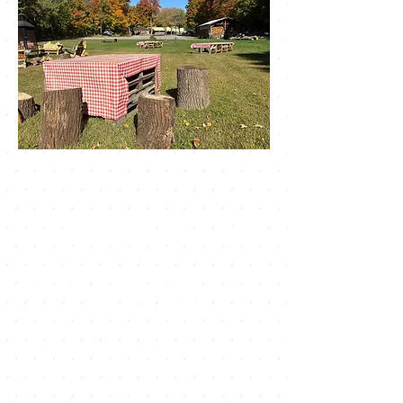
NOUS RENDRE VISITE
Découvrez notre cabane à
sucre au coeur de
l'érablière, à seulement 30
minutes de Montréal.
Horaire d'automne- du
vendredi au dimanche- 20