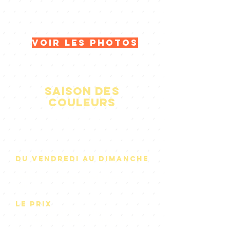
mieux que de le vivre les 2 pieds
dedans avec un vrai pique-nique
automnal.
voir les photos
Saison des
couleurs
du 20 sept au
19 oct 2025
du vendredi au dimanche
Vendredi- 16h à 19h
Samedi et dimanche (+lundi 13 oct)- 11h à
18h
le prix
Prix par personne: 34,79 $ + taxes
Prix enfant 3 à 12 ans- demi-portion: 17,40 $ +
taxes