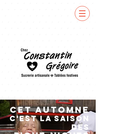
VOIR
MENU
cet automne
c'est la saison
des