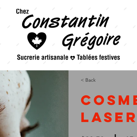
< Back
Cosm
Lase