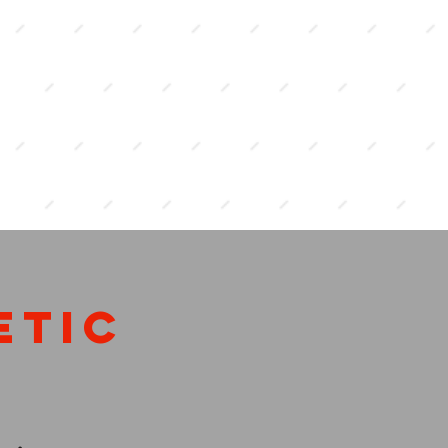
VOIR
MENU
etic
r