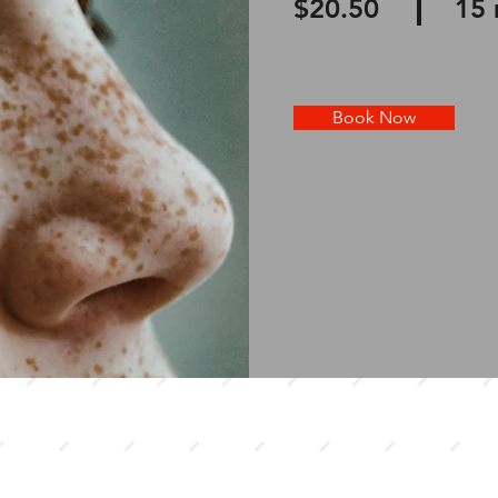
$20.50
15 
Book Now